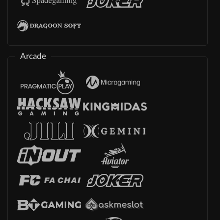
Arcade