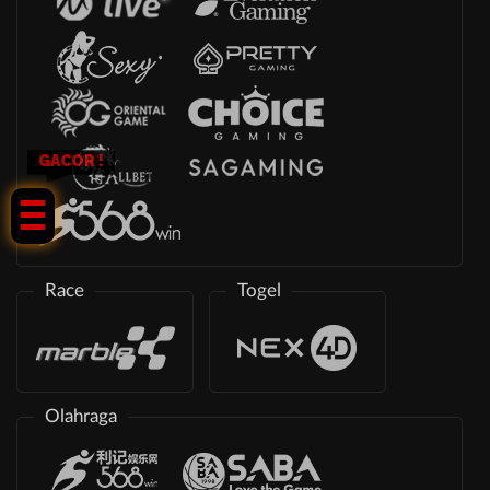
GACOR !
Race
Togel
Olahraga