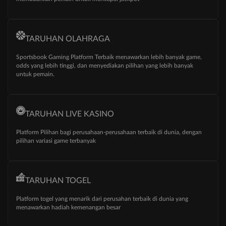
TARUHAN OLAHRAGA
Sportsbook Gaming Platform Terbaik menawarkan lebih banyak game,
odds yang lebih tinggi, dan menyediakan pilihan yang lebih banyak
untuk pemain.
TARUHAN LIVE KASINO
Platform Pilihan bagi perusahaan-perusahaan terbaik di dunia, dengan
pilihan variasi game terbanyak
TARUHAN TOGEL
Platform togel yang menarik dari perusahan terbaik di dunia yang
menawarkan hadiah kemenangan besar