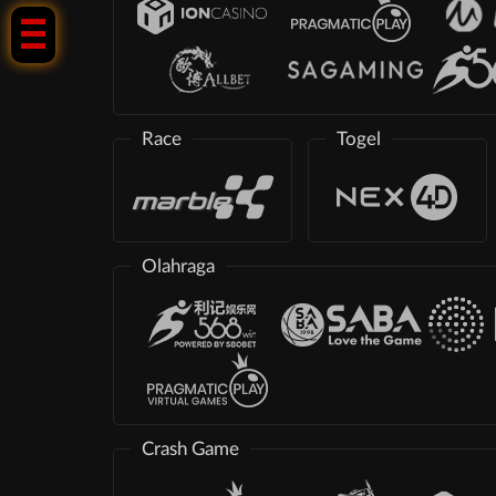
Race
Togel
Olahraga
Crash Game