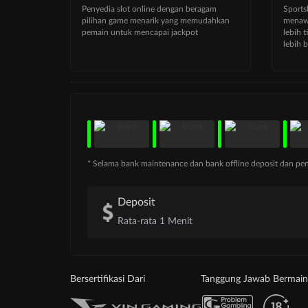
Penyedia slot online dengan beragam
Sports
pilihan game menarik yang memudahkan
menawa
pemain untuk mencapai jackpot
lebih 
lebih 
* Selama bank maintenance dan bank offline deposit dan pen
Deposit
Rata-rata 1 Menit
Bersertifikasi Dari
Tanggung Jawab Bermain