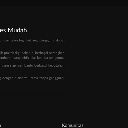
ses Mudah
ungan teknologi terbaru, pengguna dapat
ih praktis digunakan di berbagai perangkat.
mbaran yang lebih jelas kepada pengguna.
i yang siap membantu berbagai kebutuhan
ng dengan platform utama tanpa gangguan.
n
Komunitas