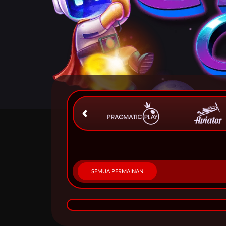
SEMUA PERMAINAN