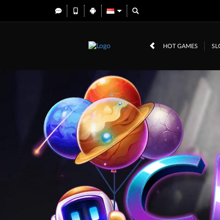
HOT GAMES
SL