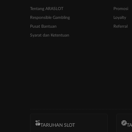
Tentang ARASLOT
Promosi
Responsible Gambling
Loyalty
Pusat Bantuan
Referral
Syarat dan Ketentuan
TARUHAN SLOT
T