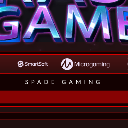
SPADE GAMING