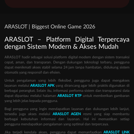
ARASLOT | Biggest Online Game 2026
ARASLOT – Platform Digital Terpercaya
dengan Sistem Modern & Akses Mudah
ARASLOT hadir sebagai solusi platform digital modern dengan sistem transaksi
cepat, aman, dan transparan. Dengan dukungan teknologi terbaru, pengguna
dapat menikmati akses stabil selama 24 jam tanpa hambatan, didukung sistem
otomatis yang responsif dan efisien.
Untuk pengalaman yang lebih fleksibel, pengguna juga dapat mengakses
layanan melalui
ARASLOT APK
yang dirancang agar lebih praktis digunakan di
berbagai perangkat. Selain itu, informasi performa sistem dan transparansi data
dapat dipantau melalui halaman
ARASLOT RTP
untuk memberikan gambaran
yang lebih jelas kepada pengguna.
Bagi pengguna yang ingin mendapatkan layanan dan dukungan lebih lanjut,
tersedia juga akses melalui
ARASLOT AGEN
resmi yang siap membantu
berbagai kebutuhan informasi dan layanan. Hal ini memastikan setiap
pengguna mendapatkan pengalaman yang optimal dan terpercaya.
Jika terjadi kendala akses, pengguna dapat memanfaatkan
ARASLOT LINK