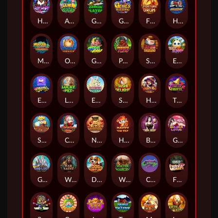
Hip Hop Penguin
Alien Hive
Goblin Slayer
Genies Blessing
FORTUNE DRUM
HIGHWAY KING
MAYAN TEMPLE
OCEAN ADVENTURE
GREEN GOLD
PIRATE LEGEND
SUSHI BONANZA
EGGY BUNNIES
EMONJI
LUCKY PET
EASTER BUNNY
SUSHI DELIGHT
HALLOWIN
TUTTI FRUTTI
SHIBA VILLAGE
CHRISTMAS GIFT
NEZHA DEMON REBORN
HAPPY NEW YEAR
BOBA BOBA
GOLDEN LOTUS
GOD LIST
WAR SAINT
DOG FORTUNE
WATER MARGIN
CRAZY 7
FUNKEY MONKEY