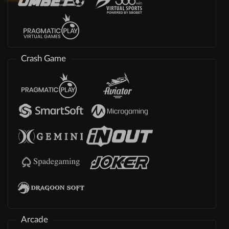
Crash Game
Arcade