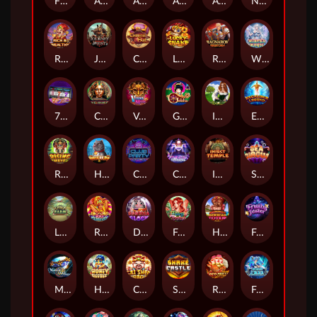
FUNTASTIC FRUIT
Aladdin Wishes
AROWANAS LUCK
ARCHER
Alice Wonderland
Neko The Fortune Cat
RICH AND WEALTHY
JOURNEY WEST
Chinese Fair
Lucky Snake
RAGNAROK FIRE STORM
Winter Magic
77 FORTUNE
CAT QUEEN
Venice Mask
GEISHA
IRISH LUCK
Excalibur Legend
Rising Maya
House of Dog
Club Party
Celestial Goddess
Insect Temple
Sea Circus
Little Farm
Rio Carnival
Daruma Block
Fairy of Riches
Hawaiian Totem
Fruity Jester
Magic Wheel
Honey Bee Bee
Cai Shen Do
Snake Castle
Red Chilli
Frozen Joker