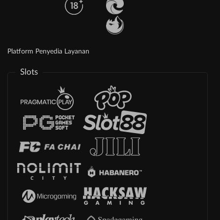
Platform Penyedia Layanan
Slots