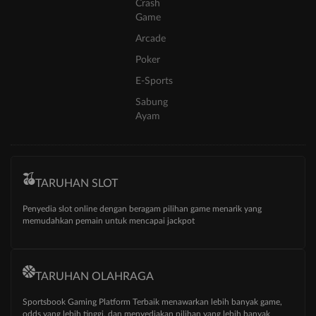
Crash
Game
Arcade
Poker
E-Sports
Sabung
Ayam
TARUHAN SLOT
Penyedia slot online dengan beragam pilihan game menarik yang
memudahkan pemain untuk mencapai jackpot
TARUHAN OLAHRAGA
Sportsbook Gaming Platform Terbaik menawarkan lebih banyak game,
odds yang lebih tinggi, dan menyediakan pilihan yang lebih banyak