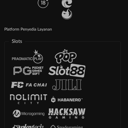
Platform Penyedia Layanan
Slots