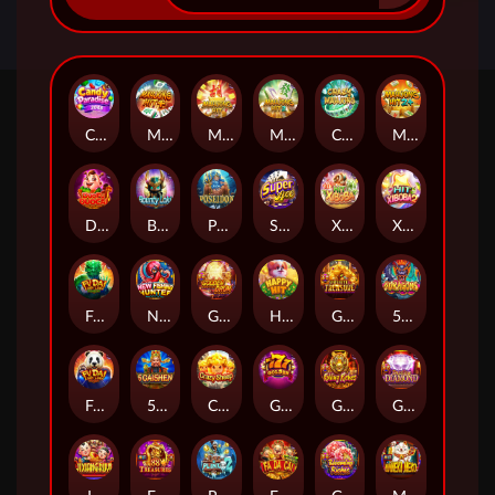
Candy Paradise 2048
Mahjong Hit +
Mahjong Hit
Mahjong Hit 2
Crazy Mahjong
Mahjong Hit 2+
DuoFuDuoCai
Bounty Loki
Poseidon
Super Ace
XiBoBa Hit
XiBoBa Hit2
Fu Dai Lian Lian-Dragon
New-Fishing Hunter
G-GoldenDrum
Happy Hit
G-InfiniteTreasure
5 Dragons(H5)
Fu Dai Lian Lian-Panda
5 CaiShen(H5)
Crazy Sheep
Golden 777(H5)
G-RollingRiches
G-DazzlingDiamond