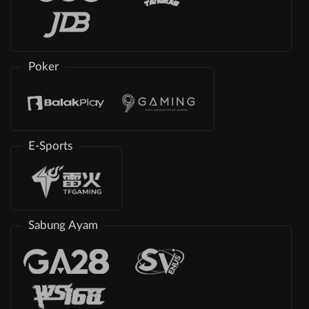
Poker
E-Sports
Sabung Ayam