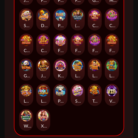
JiXiangRuYi(H5)
F-88Treasures(H5)
PINE OF PLINKO 2
FA DA CAI(H5)
G-BloomingRiches
MANEKI NEKO(H5)
Super Ace2+
Dragon Arena
Plinko2
(H5)Outlawed Heroes
C-88Drum(H5)
C-88Flower(H5)
C-88Riches(H5)
C-88Treasures(H5)
F-88Diamond(H5)
F-88Drum(H5)
F-88Flower(H5)
F-88Riches(H5)
Gold Panda(H5)
JourneyToTheWest
King-777
L-DragonRiches
L-EmperorTreasure
L-EyesOfFortune
L-GoldenToad
LuckyFish
Plinko3
Super Ace+
Triple Fish(H5)
VIP Club
Water Margin(H5)
XiBoBA