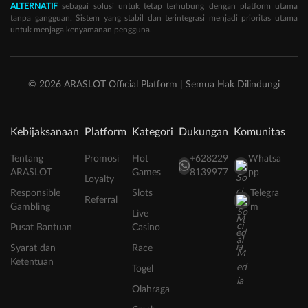
ALTERNATIF
sebagai solusi untuk tetap terhubung dengan platform utama
tanpa gangguan. Sistem yang stabil dan terintegrasi menjadi prioritas utama
untuk menjaga kenyamanan pengguna.
© 2026 ARASLOT Official Platform | Semua Hak Dilindungi
Kebijaksanaan
Platform
Kategori
Dukungan
Komunitas
Tentang
Promosi
Hot
+628229
Whatsa
ARASLOT
Games
8139977
pp
Loyalty
Responsible
Slots
Telegra
Referral
Gambling
m
Live
Pusat Bantuan
Casino
Syarat dan
Race
Ketentuan
Togel
Olahraga