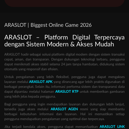
ARASLOT | Biggest Online Game 2026
ARASLOT – Platform Digital Terpercaya
dengan Sistem Modern & Akses Mudah
ARASLOT hadir sebagai solusi platform digital modern dengan sistem transaksi
cepat, aman, dan transparan. Dengan dukungan teknologi terbaru, pengguna
dapat menikmati akses stabil selama 24 jam tanpa hambatan, didukung sistem
otomatis yang responsif dan efisien.
Untuk pengalaman yang lebih fleksibel, pengguna juga dapat mengakses
layanan melalui
ARASLOT APK
yang dirancang agar lebih praktis digunakan di
berbagai perangkat. Selain itu, informasi performa sistem dan transparansi data
dapat dipantau melalui halaman
ARASLOT RTP
untuk memberikan gambaran
yang lebih jelas kepada pengguna.
Bagi pengguna yang ingin mendapatkan layanan dan dukungan lebih lanjut,
tersedia juga akses melalui
ARASLOT AGEN
resmi yang siap membantu
berbagai kebutuhan informasi dan layanan. Hal ini memastikan setiap
pengguna mendapatkan pengalaman yang optimal dan terpercaya.
Jika terjadi kendala akses, pengguna dapat memanfaatkan
ARASLOT LINK