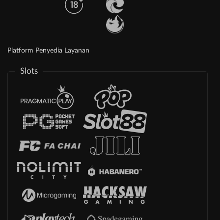
Platform Penyedia Layanan
Slots