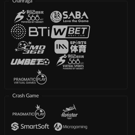
Olahraga
Crash Game