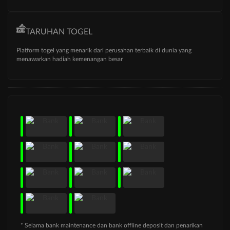
TARUHAN TOGEL
Platform togel yang menarik dari perusahan terbaik di dunia yang
menawarkan hadiah kemenangan besar
* Selama bank maintenance dan bank offline deposit dan penarikan