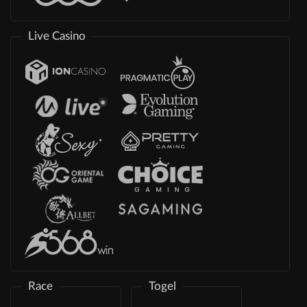
Live Casino
Race
Togel