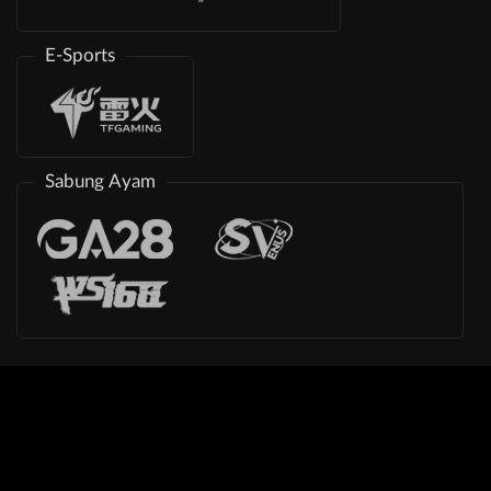
E-Sports
Sabung Ayam