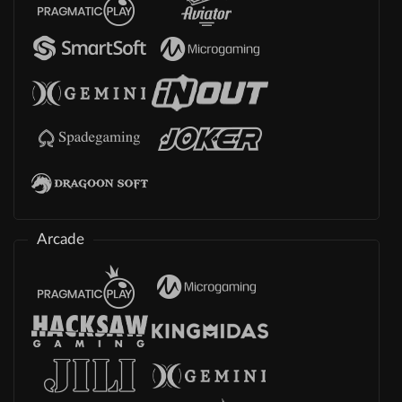
Arcade