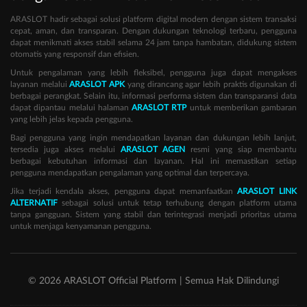
ARASLOT hadir sebagai solusi platform digital modern dengan sistem transaksi
cepat, aman, dan transparan. Dengan dukungan teknologi terbaru, pengguna
dapat menikmati akses stabil selama 24 jam tanpa hambatan, didukung sistem
otomatis yang responsif dan efisien.
Untuk pengalaman yang lebih fleksibel, pengguna juga dapat mengakses
layanan melalui
ARASLOT APK
yang dirancang agar lebih praktis digunakan di
berbagai perangkat. Selain itu, informasi performa sistem dan transparansi data
dapat dipantau melalui halaman
ARASLOT RTP
untuk memberikan gambaran
yang lebih jelas kepada pengguna.
Bagi pengguna yang ingin mendapatkan layanan dan dukungan lebih lanjut,
tersedia juga akses melalui
ARASLOT AGEN
resmi yang siap membantu
berbagai kebutuhan informasi dan layanan. Hal ini memastikan setiap
pengguna mendapatkan pengalaman yang optimal dan terpercaya.
Jika terjadi kendala akses, pengguna dapat memanfaatkan
ARASLOT LINK
ALTERNATIF
sebagai solusi untuk tetap terhubung dengan platform utama
tanpa gangguan. Sistem yang stabil dan terintegrasi menjadi prioritas utama
untuk menjaga kenyamanan pengguna.
© 2026 ARASLOT Official Platform | Semua Hak Dilindungi